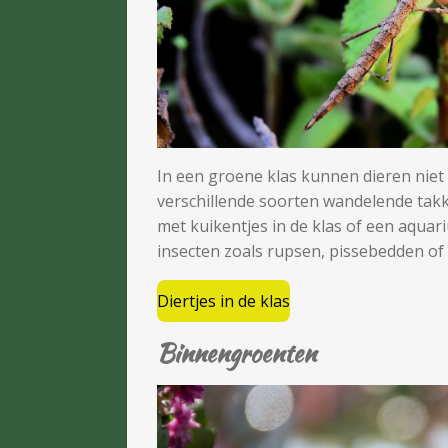
In een groene klas kunnen dieren niet 
verschillende soorten wandelende tak
met kuikentjes in de klas of een aquari
insecten zoals rupsen, pissebedden of 
Diertjes in de klas
Binnengroenten