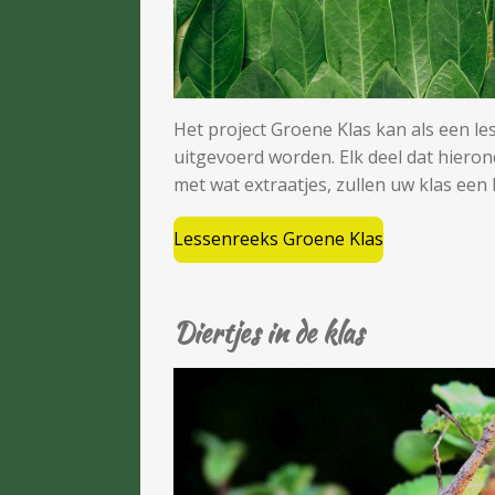
Het project Groene Klas kan als een le
uitgevoerd worden. Elk deel dat hieron
met wat extraatjes, zullen uw klas een
Lessenreeks Groene Klas
Diertjes in de klas