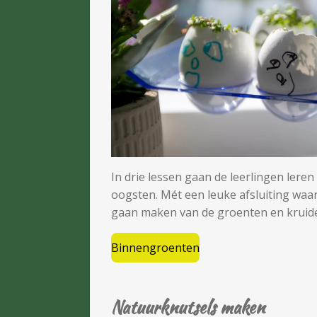
In drie lessen gaan de leerlingen lere
oogsten. Mét een leuke afsluiting waar
gaan maken van de groenten en kruid
Binnengroenten
Natuurknutsels maken