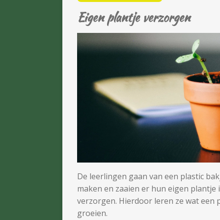
Eigen plantje verzorgen
De leerlingen gaan van een plastic bak
maken en zaaien er hun eigen plantje 
verzorgen. Hierdoor leren ze wat een p
groeien.