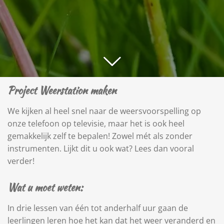
Project Weerstation maken
We kijken al heel snel naar de weersvoorspelling op
onze telefoon op televisie, maar het is ook heel
gemakkelijk zelf te bepalen! Zowel mét als zonder
instrumenten. Lijkt dit u ook wat? Lees dan vooral
verder!
Wat u moet weten:
In drie lessen van één tot anderhalf uur gaan de
leerlingen leren hoe het kan dat het weer veranderd en