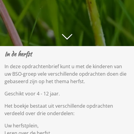
In de herfst
In deze opdrachtenbrief kunt u met de kinderen van
uw BSO-groep vele verschillende opdrachten doen die
gebaseerd zijn op het thema herfst.
Geschikt voor 4 - 12 jaar.
Het boekje bestaat uit verschillende opdrachten
verdeeld over drie onderdelen:
Uw herfstplein,
Leren over de herfst,